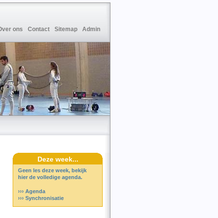
Over ons
Contact
Sitemap
Admin
Deze week...
Geen les deze week, bekijk
hier de volledige agenda.
››› Agenda
››› Synchronisatie