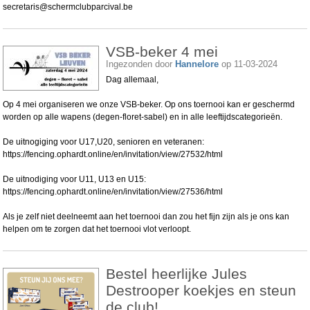
secretaris@schermclubparcival.be
VSB-beker 4 mei
Ingezonden door
Hannelore
op 11-03-2024
Dag allemaal,
Op 4 mei organiseren we onze VSB-beker. Op ons toernooi kan er geschermd
worden op alle wapens (degen-floret-sabel) en in alle leeftijdscategorieën.
De uitnogiging voor U17,U20, senioren en veteranen:
https://fencing.ophardt.online/en/invitation/view/27532/html
De uitnodiging voor U11, U13 en U15:
https://fencing.ophardt.online/en/invitation/view/27536/html
Als je zelf niet deelneemt aan het toernooi dan zou het fijn zijn als je ons kan
helpen om te zorgen dat het toernooi vlot verloopt.
Bestel heerlijke Jules
Destrooper koekjes en steun
de club!