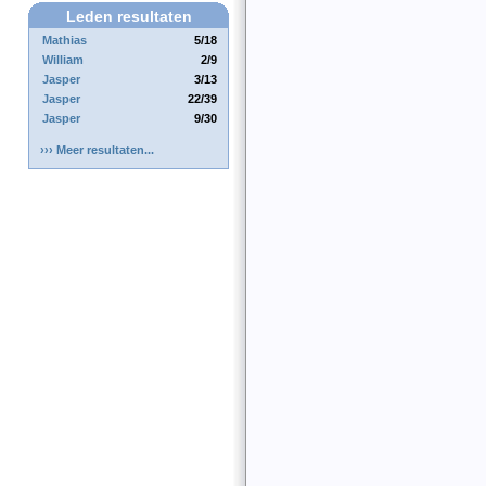
Leden resultaten
Mathias
5/18
William
2/9
Jasper
3/13
Jasper
22/39
Jasper
9/30
››› Meer resultaten...