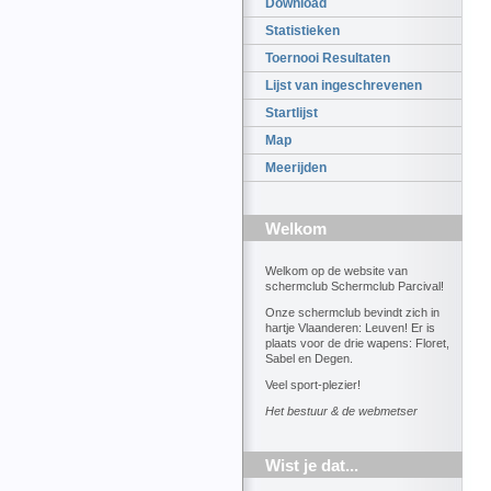
Download
Statistieken
Toernooi Resultaten
Lijst van ingeschrevenen
Startlijst
Map
Meerijden
Welkom
Welkom op de website van
schermclub Schermclub Parcival!
Onze schermclub bevindt zich in
hartje Vlaanderen: Leuven! Er is
plaats voor de drie wapens: Floret,
Sabel en Degen.
Veel sport-plezier!
Het bestuur & de webmetser
Wist je dat...