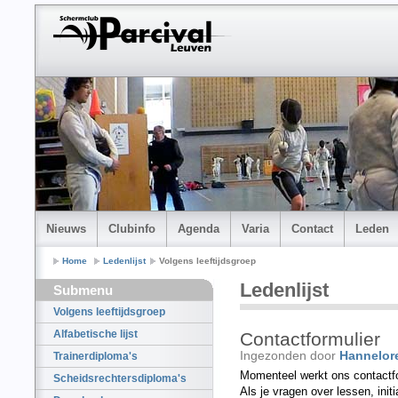
Nieuws
Clubinfo
Agenda
Varia
Contact
Leden
Home
Ledenlijst
Volgens leeftijdsgroep
Ledenlijst
Submenu
Volgens leeftijdsgroep
Alfabetische lijst
Contactformulier
Ingezonden door
Hannelor
Trainerdiploma's
Momenteel werkt ons contactfo
Scheidsrechtersdiploma's
Als je vragen over lessen, initi