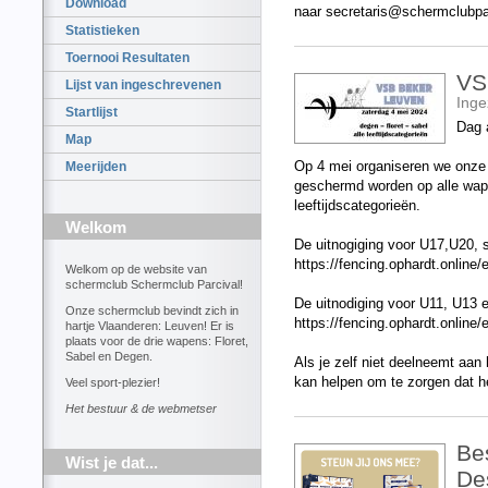
Download
naar secretaris@schermclubpa
Statistieken
Toernooi Resultaten
VS
Lijst van ingeschrevenen
Ing
Startlijst
Dag 
Map
Op 4 mei organiseren we onze
Meerijden
geschermd worden op alle wapen
leeftijdscategorieën.
Welkom
De uitnogiging voor U17,U20, 
https://fencing.ophardt.online/
Welkom op de website van
schermclub Schermclub Parcival!
De uitnodiging voor U11, U13 
Onze schermclub bevindt zich in
https://fencing.ophardt.online/
hartje Vlaanderen: Leuven! Er is
plaats voor de drie wapens: Floret,
Sabel en Degen.
Als je zelf niet deelneemt aan h
kan helpen om te zorgen dat he
Veel sport-plezier!
Het bestuur & de webmetser
Bes
Wist je dat...
De