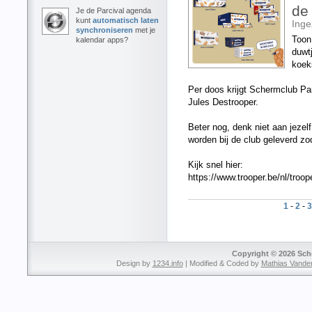
de 
Je de Parcival agenda
kunt
automatisch laten
Ing
synchroniseren
met je
Toon
kalendar apps?
duwt
koek
Per doos krijgt Schermclub P
Jules Destrooper.
Beter nog, denk niet aan jezel
worden bij de club geleverd zod
Kijk snel hier:
https://www.trooper.be/nl/troo
1
-
2
-
3
Copyright © 2026 Sche
Design by
1234.info
| Modified & Coded by
Mathias Vande