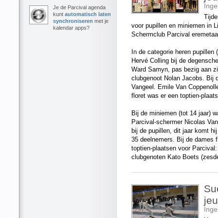
Ing
Je de Parcival agenda
kunt
automatisch laten
Tijd
synchroniseren
met je
voor pupillen en miniemen in 
kalendar apps?
Schermclub Parcival eremetaal
In de categorie heren pupillen 
Hervé Colling bij de degensch
Ward Samyn, pas bezig aan zij
clubgenoot Nolan Jacobs. Bij d
Vangeel. Emile Van Coppenolle 
floret was er een toptien-plaat
Bij de miniemen (tot 14 jaar)
Parcival-schermer Nicolas Van C
bij de pupillen, dit jaar komt h
35 deelnemers. Bij de dames flo
toptien-plaatsen voor Parcival
clubgenoten Kato Boets (zesde
Su
je
Ing