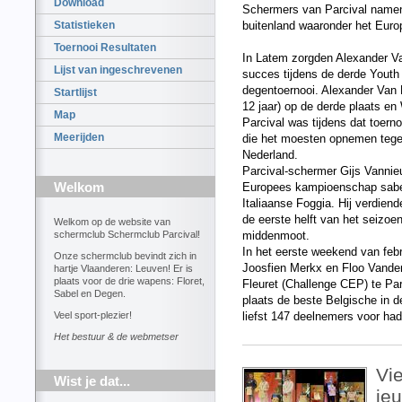
Download
Schermers van Parcival namen 
Statistieken
buitenland waaronder het Eur
Toernooi Resultaten
In Latem zorgden Alexander V
Lijst van ingeschrevenen
succes tijdens de derde Youth 
degentoernooi. Alexander Van Ri
Startlijst
12 jaar) op de derde plaats e
Map
Parcival was tijdens dat toer
Meerijden
die het moesten opnemen tegen
Nederland.
Parcival-schermer Gijs Vannie
Welkom
Europees kampioenschap sabel 
Italiaanse Foggia. Hij verdiend
de eerste helft van het seizoe
Welkom op de website van
schermclub Schermclub Parcival!
middenmoot.
In het eerste weekend van feb
Onze schermclub bevindt zich in
Joosfien Merkx en Floo Vander
hartje Vlaanderen: Leuven! Er is
plaats voor de drie wapens: Floret,
Fleuret (Challenge CEP) te Pa
Sabel en Degen.
plaats de beste Belgische in d
Veel sport-plezier!
liefst 147 deelnemers voor ha
Het bestuur & de webmetser
Vi
Wist je dat...
je