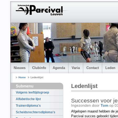
Nieuws
Clubinfo
Agenda
Varia
Contact
Leden
Home
Ledenlijst
Ledenlijst
Submenu
Volgens leeftijdsgroep
Alfabetische lijst
Successen voor je
Ingezonden door
Tom
op 0
Trainerdiploma's
Afgelopen maand hebben de j
Scheidsrechtersdiploma's
Parcival succes geboekt tijden