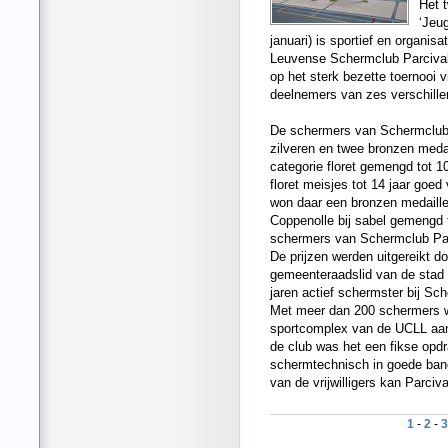
Het 
‘Jeu
januari) is sportief en organi
Leuvense Schermclub Parcival
op het sterk bezette toernooi 
deelnemers van zes verschillen
De schermers van Schermclub P
zilveren en twee bronzen medai
categorie floret gemengd tot 1
floret meisjes tot 14 jaar goe
won daar een bronzen medaill
Coppenolle bij sabel gemengd to
schermers van Schermclub Parc
De prijzen werden uitgereikt 
gemeenteraadslid van de stad
jaren actief schermster bij Sc
Met meer dan 200 schermers wa
sportcomplex van de UCLL aan 
de club was het een fikse opdr
schermtechnisch in goede bane
van de vrijwilligers kan Parci
1
-
2
-
3