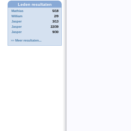
Leden resultaten
Mathias
5/18
William
2/9
Jasper
3/13
Jasper
22/39
Jasper
9/30
››› Meer resultaten...