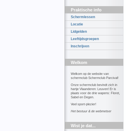
Praktische info
Schermlessen
Locatie
Lidgelden
Leeftijdsgroepen
Inschrijven
Welkom
Welkom op de website van
schermclub Schermclub Parcival!
Onze schermclub bevindt zich in
hartje Vlaanderen: Leuven! Er is
plaats voor de drie wapens: Floret,
Sabel en Degen.
Veel sport-plezier!
Het bestuur & de webmetser
Wist je dat...