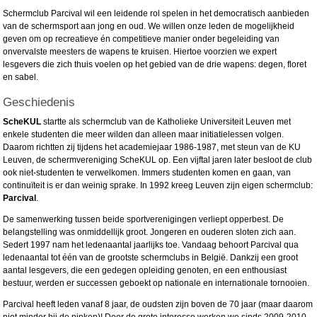
Schermclub Parcival wil een leidende rol spelen in het democratisch aanbieden
van de schermsport aan jong en oud. We willen onze leden de mogelijkheid
geven om op recreatieve én competitieve manier onder begeleiding van
onvervalste meesters de wapens te kruisen. Hiertoe voorzien we expert
lesgevers die zich thuis voelen op het gebied van de drie wapens: degen, floret
en sabel.
Geschiedenis
ScheKUL
startte als schermclub van de Katholieke Universiteit Leuven met
enkele studenten die meer wilden dan alleen maar initiatielessen volgen.
Daarom richtten zij tijdens het academiejaar 1986-1987, met steun van de KU
Leuven, de schermvereniging ScheKUL op. Een vijftal jaren later besloot de club
ook niet-studenten te verwelkomen. Immers studenten komen en gaan, van
continuïteit is er dan weinig sprake. In 1992 kreeg Leuven zijn eigen schermclub:
Parcival
.
De samenwerking tussen beide sportverenigingen verliept opperbest. De
belangstelling was onmiddellijk groot. Jongeren en ouderen sloten zich aan.
Sedert 1997 nam het ledenaantal jaarlijks toe. Vandaag behoort Parcival qua
ledenaantal tot één van de grootste schermclubs in België. Dankzij een groot
aantal lesgevers, die een gedegen opleiding genoten, en een enthousiast
bestuur, werden er successen geboekt op nationale en internationale tornooien.
Parcival heeft leden vanaf 8 jaar, de oudsten zijn boven de 70 jaar (maar daarom