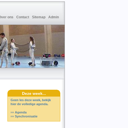
Over ons
Contact
Sitemap
Admin
Deze week...
Geen les deze week, bekijk
hier de volledige agenda.
››› Agenda
››› Synchronisatie