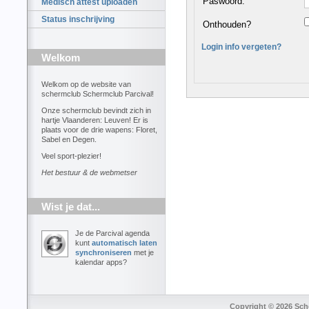
Paswoord:
Medisch attest uploaden
Status inschrijving
Onthouden?
Login info vergeten?
Welkom
Welkom op de website van
schermclub Schermclub Parcival!
Onze schermclub bevindt zich in
hartje Vlaanderen: Leuven! Er is
plaats voor de drie wapens: Floret,
Sabel en Degen.
Veel sport-plezier!
Het bestuur & de webmetser
Wist je dat...
Je de Parcival agenda
kunt
automatisch laten
synchroniseren
met je
kalendar apps?
Copyright © 2026 Sche