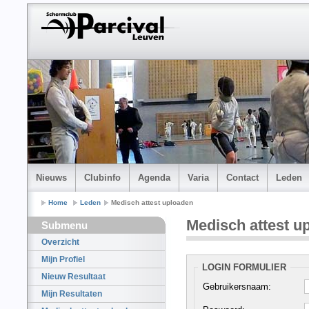
Nieuws
Clubinfo
Agenda
Varia
Contact
Leden
Home
Leden
Medisch attest uploaden
Medisch attest u
Submenu
Overzicht
Mijn Profiel
LOGIN FORMULIER
Nieuw Resultaat
Gebruikersnaam:
Mijn Resultaten