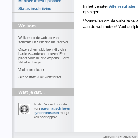
Medisch attest uploaden
In het venster
Alle resultaten
Status inschrijving
opvolgen.
Voorstellen om de website te 
Welkom
aan de webmetser! Veel surfple
Welkom op de website van
schermclub Schermclub Parcival!
Onze schermclub bevindt zich in
hartje Vlaanderen: Leuven! Er is
plaats voor de drie wapens: Floret,
Sabel en Degen.
Veel sport-plezier!
Het bestuur & de webmetser
Wist je dat...
Je de Parcival agenda
kunt
automatisch laten
synchroniseren
met je
kalendar apps?
Copyright © 2026 Sche