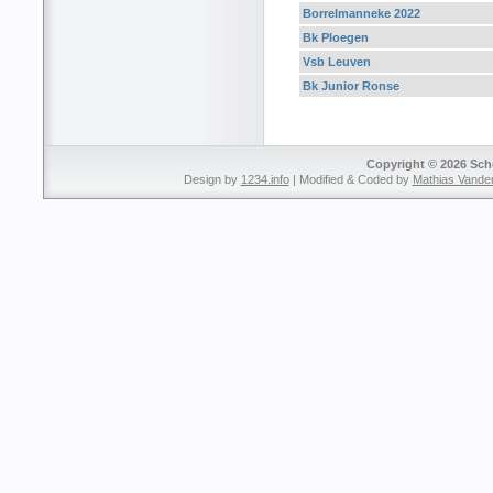
Borrelmanneke 2022
Bk Ploegen
Vsb Leuven
Bk Junior Ronse
Copyright © 2026 Sche
Design by
1234.info
| Modified & Coded by
Mathias Vande