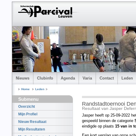
Nieuws
Clubinfo
Agenda
Varia
Contact
Leden
Home
Leden
Submenu
Randstadtoernooi De
Overzicht
Resultaat van Jasper Defe
Mijn Profiel
Jasper heeft op 25-09-2022 he
gespeeld binnen de categorie
Nieuw Resultaat
eindigde op plaats
15 van in t
Mijn Resultaten
Een kort verslag van onze sch