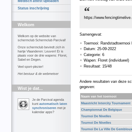
Medisch attest uploaden
Status inschrijving
https://www.fencingtimel
Welkom
Samengevat:
Welkom op de website van
schermclub Schermclub Parcival!
Toernooi: Randstadtoernooi
Onze schermclub bevindt zich in
Datum: 25-09-2022
hartje Vlaanderen: Leuven! Er is
Categorie: 6
plaats voor de drie wapens: Floret,
Sabel en Degen.
Wapen: Floret (individueel)
Resultaat: 15/48
Veel sport-plezier!
Het bestuur & de webmetser
Andere resultaten van deze sc
gegeven:
Wist je dat...
Naam van het toernooi
Je de Parcival agenda
Maastricht Intercity Tournament
kunt
automatisch laten
synchroniseren
met je
Championnat De Belgique
kalendar apps?
Tournoi De Nivelles
Tournoi De Nivelles
Tournoi De La Ville De Gemblou