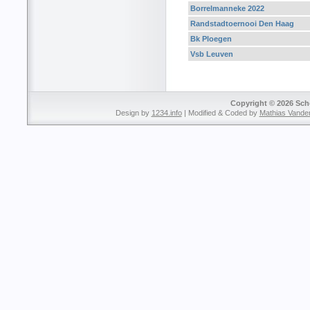
Borrelmanneke 2022
Randstadtoernooi Den Haag
Bk Ploegen
Vsb Leuven
Copyright © 2026 Sche
Design by
1234.info
| Modified & Coded by
Mathias Vande