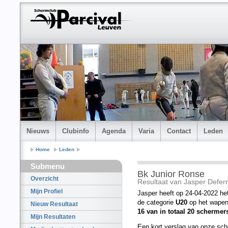
Nieuws
Clubinfo
Agenda
Varia
Contact
Leden
Home
Leden
Submenu
Bk Junior Ronse
Overzicht
Resultaat van Jasper Defe
Mijn Profiel
Jasper heeft op 24-04-2022 he
de categorie
U20
op het wape
Nieuw Resultaat
16 van in totaal 20 schermer
Mijn Resultaten
Een kort verslag van onze sch