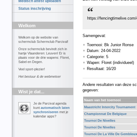
Medisch attest uploaden
Status inschrijving
https://fencingtimelive.
Welkom
Samengevat:
Welkom op de website van
schermclub Schermclub Parcival!
Toernooi: Bk Junior Ronse
Onze schermclub bevindt zich in
Datum: 24-04-2022
hartje Vlaanderen: Leuven! Er is
Categorie: 5
plaats voor de drie wapens: Floret,
Sabel en Degen.
Wapen: Floret (individueel)
Resultaat: 16/20
Veel sport-plezier!
Het bestuur & de webmetser
Andere resultaten van deze sc
gegeven:
Wist je dat...
Naam van het toernooi
Je de Parcival agenda
Maastricht Intercity Tournament
kunt
automatisch laten
synchroniseren
met je
Championnat De Belgique
kalendar apps?
Tournoi De Nivelles
Tournoi De Nivelles
Tournoi De La Ville De Gemblou