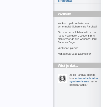
Sitenieuws
Welkom
Welkom op de website van
schermclub Schermclub Parcival!
Onze schermclub bevindt zich in
hartje Vlaanderen: Leuven! Er is
plaats voor de drie wapens: Floret,
Sabel en Degen.
Veel sport-plezier!
Het bestuur & de webmetser
Wist je dat...
Je de Parcival agenda
kunt
automatisch laten
synchroniseren
met je
kalendar apps?