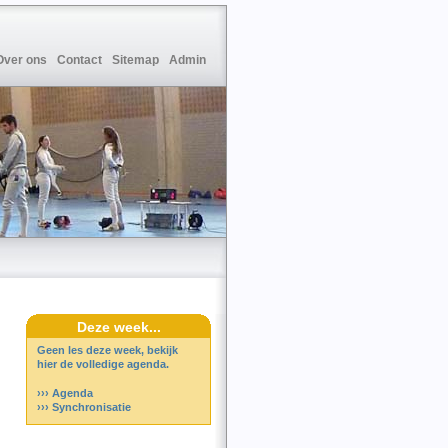
Over ons
Contact
Sitemap
Admin
Deze week...
Geen les deze week, bekijk
hier de volledige agenda.
››› Agenda
››› Synchronisatie