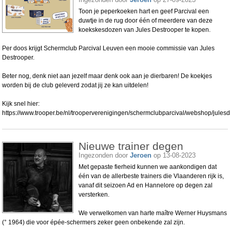
Toon je peperkoeken hart en geef Parcival een
duwtje in de rug door één of meerdere van deze
koekskesdozen van Jules Destrooper te kopen.
Per doos krijgt Schermclub Parcival Leuven een mooie commissie van Jules
Destrooper.
Beter nog, denk niet aan jezelf maar denk ook aan je dierbaren! De koekjes
worden bij de club geleverd zodat jij ze kan uitdelen!
Kijk snel hier:
https://www.trooper.be/nl/trooperverenigingen/schermclubparcival/webshop/jules
Nieuwe trainer degen
Ingezonden door
Jeroen
op 13-08-2023
Met gepaste fierheid kunnen we aankondigen dat
één van de allerbeste trainers die Vlaanderen rijk is,
vanaf dit seizoen Ad en Hannelore op degen zal
versterken.
We verwelkomen van harte maître Werner Huysmans
(° 1964) die voor épée-schermers zeker geen onbekende zal zijn.