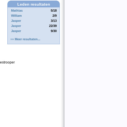
Leden resultaten
Mathias
5/18
William
2/9
Jasper
3/13
Jasper
22/39
Jasper
9/30
››› Meer resultaten...
destrooper