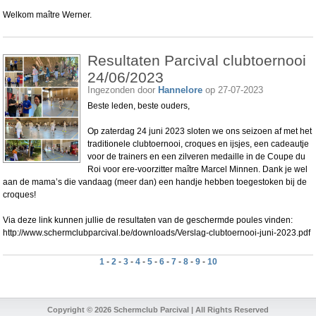
Welkom maître Werner.
Resultaten Parcival clubtoernooi
24/06/2023
Ingezonden door
Hannelore
op 27-07-2023
Beste leden, beste ouders,
Op zaterdag 24 juni 2023 sloten we ons seizoen af met het
traditionele clubtoernooi, croques en ijsjes, een cadeautje
voor de trainers en een zilveren medaille in de Coupe du
Roi voor ere-voorzitter maître Marcel Minnen. Dank je wel
aan de mama’s die vandaag (meer dan) een handje hebben toegestoken bij de
croques!
Via deze link kunnen jullie de resultaten van de geschermde poules vinden:
http://www.schermclubparcival.be/downloads/Verslag-clubtoernooi-juni-2023.pdf
1
-
2
-
3
-
4
-
5
-
6
-
7
-
8
-
9
-
10
Copyright © 2026 Schermclub Parcival | All Rights Reserved