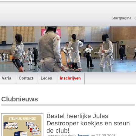
Startpagina
Varia
Contact
Leden
Inschrijven
Clubnieuws
Bestel heerlijke Jules
Destrooper koekjes en steun
de club!
Ingezonden door
Jeroen
op 27-09-2023