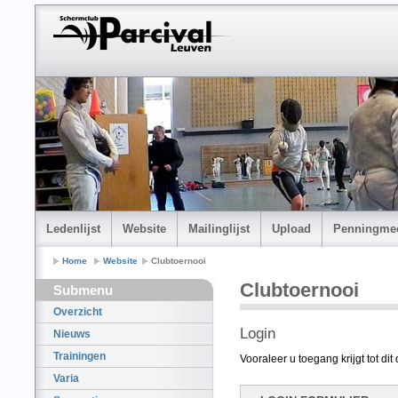
Ledenlijst
Website
Mailinglijst
Upload
Penningmee
Home
Website
Clubtoernooi
Clubtoernooi
Submenu
Overzicht
Login
Nieuws
Trainingen
Vooraleer u toegang krijgt tot di
Varia