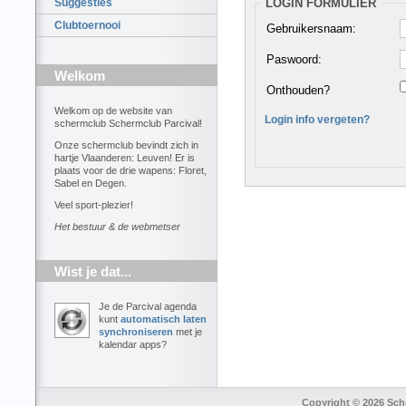
LOGIN FORMULIER
Suggesties
Clubtoernooi
Gebruikersnaam:
Paswoord:
Welkom
Onthouden?
Welkom op de website van
Login info vergeten?
schermclub Schermclub Parcival!
Onze schermclub bevindt zich in
hartje Vlaanderen: Leuven! Er is
plaats voor de drie wapens: Floret,
Sabel en Degen.
Veel sport-plezier!
Het bestuur & de webmetser
Wist je dat...
Je de Parcival agenda
kunt
automatisch laten
synchroniseren
met je
kalendar apps?
Copyright © 2026 Sche