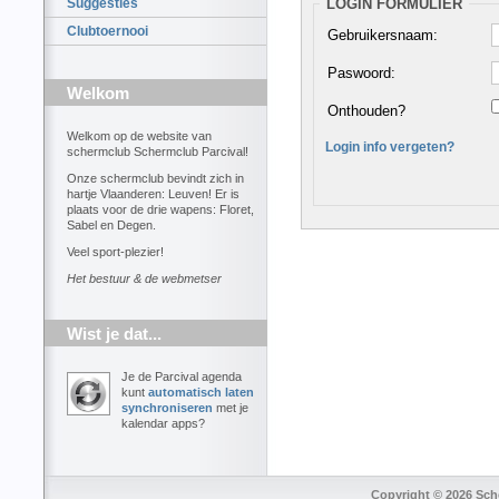
LOGIN FORMULIER
Suggesties
Clubtoernooi
Gebruikersnaam:
Paswoord:
Welkom
Onthouden?
Welkom op de website van
Login info vergeten?
schermclub Schermclub Parcival!
Onze schermclub bevindt zich in
hartje Vlaanderen: Leuven! Er is
plaats voor de drie wapens: Floret,
Sabel en Degen.
Veel sport-plezier!
Het bestuur & de webmetser
Wist je dat...
Je de Parcival agenda
kunt
automatisch laten
synchroniseren
met je
kalendar apps?
Copyright © 2026 Sche