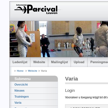
Ledenlijst
Website
Mailinglijst
Upload
Penningmee
Home
Website
Varia
Varia
Submenu
Overzicht
Login
Nieuws
Trainingen
Vooraleer u toegang krijgt tot di
Varia