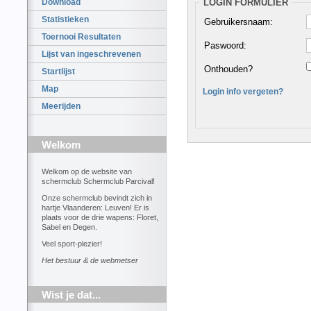
LOGIN FORMULIER
Download
Statistieken
Gebruikersnaam:
Toernooi Resultaten
Paswoord:
Lijst van ingeschrevenen
Onthouden?
Startlijst
Map
Login info vergeten?
Meerijden
Welkom
Welkom op de website van
schermclub Schermclub Parcival!
Onze schermclub bevindt zich in
hartje Vlaanderen: Leuven! Er is
plaats voor de drie wapens: Floret,
Sabel en Degen.
Veel sport-plezier!
Het bestuur & de webmetser
Wist je dat...